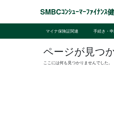
Skip
to
SMBCｺﾝｼｭｰﾏｰﾌｧｲﾅ
content
マイナ保険証関連
手続き・申
ページが見つ
ここには何も見つかりませんでした。