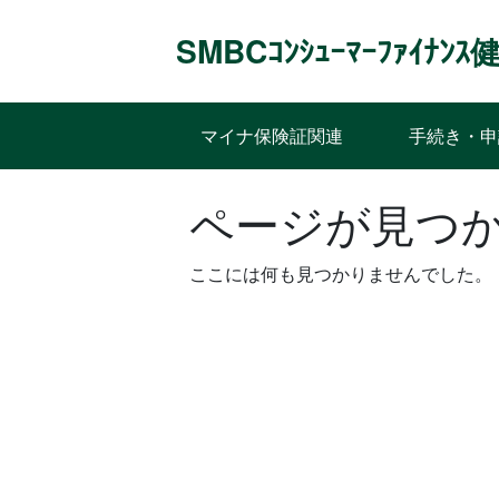
Skip
to
SMBCｺﾝｼｭｰﾏｰﾌｧｲﾅ
content
マイナ保険証関連
手続き・申
ページが見つ
ここには何も見つかりませんでした。