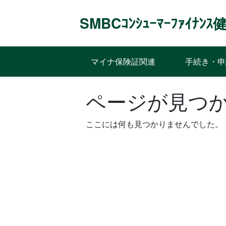
Skip
to
SMBCｺﾝｼｭｰﾏｰﾌｧｲﾅ
content
マイナ保険証関連
手続き・申
ページが見つ
ここには何も見つかりませんでした。