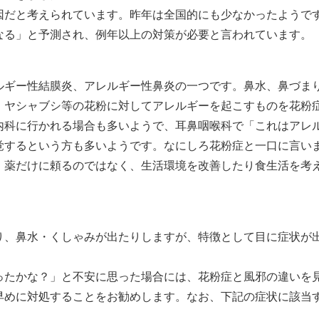
因だと考えられています。昨年は全国的にも少なかったようで
なる」と予測され、例年以上の対策が必要と言われています。
ルギー性結膜炎、アレルギー性鼻炎の一つです。鼻水、鼻づま
、ヤシャブシ等の花粉に対してアレルギーを起こすものを花粉
内科に行かれる場合も多いようで、耳鼻咽喉科で「これはアレ
覚するという方も多いようです。なにしろ花粉症と一口に言い
、薬だけに頼るのではなく、生活環境を改善したり食生活を考
り、鼻水・くしゃみが出たりしますが、特徴として目に症状が
ったかな？」と不安に思った場合には、花粉症と風邪の違いを
早めに対処することをお勧めします。なお、下記の症状に該当