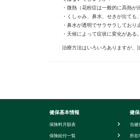
・微熱（花粉症は一般的に高熱が
・くしゃみ、鼻水、せきが出ても
・鼻水が透明でサラサラしており
・天候によって症状に変化がある
治療方法はいろいろありますが、
健保基本情報
健保
保険料月額表
当健
保険給付一覧
所在