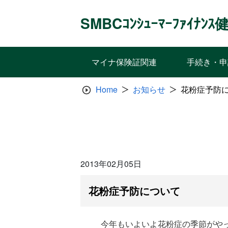
Skip
to
SMBCｺﾝｼｭｰﾏｰﾌｧｲﾅ
content
マイナ保険証関連
手続き・申
Home
お知らせ
花粉症予防
2013年02月05日
花粉症予防について
今年もいよいよ花粉症の季節がや