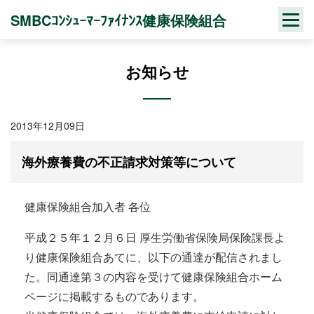
Skip
SMBCｺﾝｼｭｰﾏｰﾌｧｲﾅﾝｽ健康保険組合
to
content
お知らせ
2013年12月09日
海外療養費の不正請求対策等について
健康保険組合加入者 各位
平成２５年１２月６日 厚生労働省保険局保険課長よ
り健康保険組合あてに、以下の通達が配信されまし
た。同通達第３の内容を受けて健康保険組合ホーム
ページに掲載するものであります。