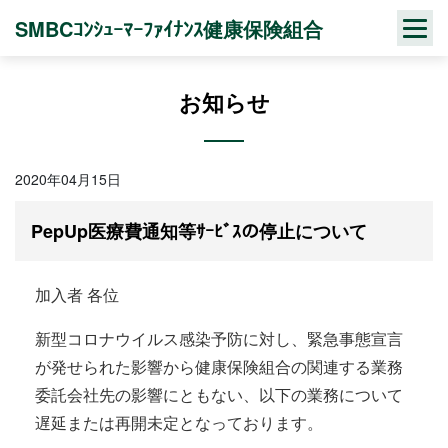
Skip
SMBCｺﾝｼｭｰﾏｰﾌｧｲﾅﾝｽ健康保険組合
to
content
お知らせ
2020年04月15日
PepUp医療費通知等ｻｰﾋﾞｽの停止について
加入者 各位
新型コロナウイルス感染予防に対し、緊急事態宣言
が発せられた影響から健康保険組合の関連する業務
委託会社先の影響にともない、以下の業務について
遅延または再開未定となっております。