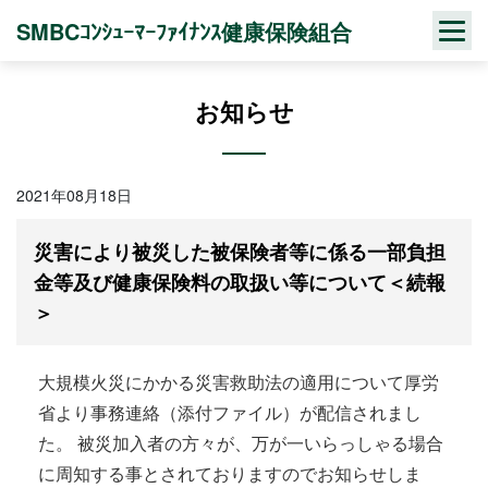
Skip
SMBCｺﾝｼｭｰﾏｰﾌｧｲﾅﾝｽ健康保険組合
to
content
お知らせ
2021年08月18日
災害により被災した被保険者等に係る一部負担
金等及び健康保険料の取扱い等について＜続報
＞
大規模火災にかかる災害救助法の適用について厚労
省より事務連絡（添付ファイル）が配信されまし
た。 被災加入者の方々が、万が一いらっしゃる場合
に周知する事とされておりますのでお知らせしま