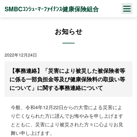
Skip
SMBCｺﾝｼｭｰﾏｰﾌｧｲﾅﾝｽ健康保険組合
to
content
お知らせ
2022年12月24日
【事務連絡】「災害により被災した被保険者等
に係る一部負担金等及び健康保険料の取扱い等
について」に関する事務連絡について
今般、令和4年12月22日からの大雪による災害によ
り亡くなられた方に謹んでお悔やみを申し上げます
とともに、災害により被災された方々に心よりお見
舞い申し上げます。