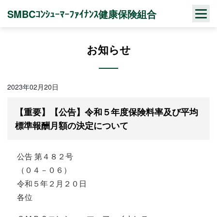
Skip
SMBCｺﾝｼｭｰﾏｰﾌｧｲﾅﾝｽ健康保険組合
to
content
お知らせ
2023年02月20日
【重要】【公告】令和５年度保険料率及び平均
標準報酬月額の決定について
公告 第４８２号
（０４－０６）
令和５年２月２０日
各位