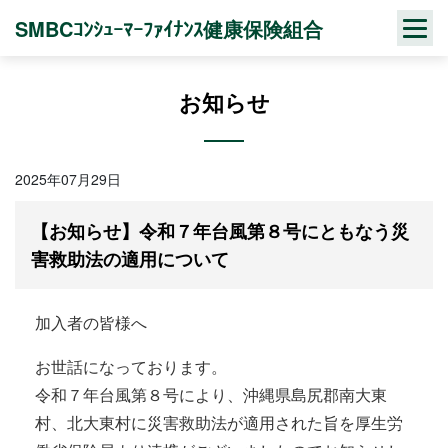
Skip
SMBCｺﾝｼｭｰﾏｰﾌｧｲﾅﾝｽ健康保険組合
to
content
お知らせ
2025年07月29日
【お知らせ】令和７年台風第８号にともなう災
害救助法の適用について
加入者の皆様へ
お世話になっております。
令和７年台風第８号により、沖縄県島尻郡南大東
村、北大東村に災害救助法が適用された旨を厚生労