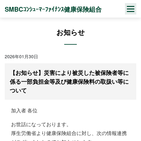
Skip
SMBCｺﾝｼｭｰﾏｰﾌｧｲﾅﾝｽ健康保険組合
to
content
お知らせ
2026年01月30日
【お知らせ】災害により被災した被保険者等に
係る一部負担金等及び健康保険料の取扱い等に
ついて
加入者 各位
お世話になっております。
厚生労働省より健康保険組合に対し、次の情報連携