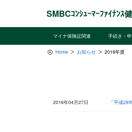
Skip
to
SMBCｺﾝｼｭｰﾏｰﾌｧｲﾅ
content
マイナ保険証関連
手続き・申
Home
お知らせ
2016年度
2016年04月27日
「平成28